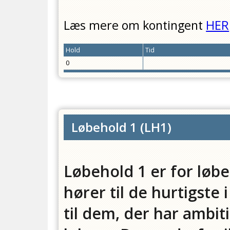
Læs mere om kontingent
HER
Hold
Tid
0
Løbehold 1
(
LH1
)
Løbehold 1 er for løb
hører til de hurtigste
til dem, der har ambit