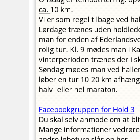
ca.
10 km.
Vi er som regel tilbage ved ha
Lørdage trænes uden holdleder
man for enden af Ederlandsve
rolig tur. Kl. 9 mødes man i K
vinterperioden trænes der i sk
Søndag mødes man ved hallen k
løber en tur 10-20 km afhængi
halv- eller hel maraton.
Facebookgruppen for Hold 3
Du skal selv anmode om at bl
Mange informationer vedrør
andre løbeture slås op her.