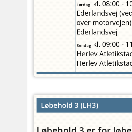
kl.
08:00 - 1
Lørdag
Ederlandsvej (ve
over motorvejen)
Ederlandsvej
kl.
09:00 - 1
Søndag
Herlev Atletiksta
Herlev Atletiksta
Løbehold 3
(
LH3
)
Løbehold 3 er for løbe