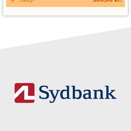
Herlev Løbe- og Atletikklub for Medlemmer
:
Her kommer mange fælles meddelelser til
medlemmer
Herlev Løbe- og Atletikklub
: Den offentlige
side her annonceres nyheder, som alle må se,
også ikke-medlemmer.
Nedenfor kan man se hvor hurtigt man bør
løbe ved forskellig intensitet.
Løber man for eksempelvis 24:45 på 5km
konkurrence hvilket er 4:57/km, bør man ved
80% intensitet løbe 5:56/km