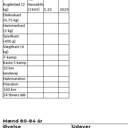
Kuglestød (2
Hasselriis
kg)
(1945)
5,33
2025
Diskoskast
(0,75 kg)
Hammerkast
(2 kg)
Spydkast
(400 g)
Vægtkast (4
kg)
7-kamp
Kaste 5 kamp
10 km
landevej
Halvmaraton
Maraton
100 km
24 timers løb
Mænd 80-84 år
Øvelse
Udøver