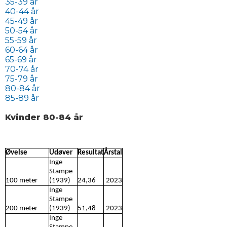
35-39 år
40-44 år
45-49 år
50-54 år
55-59 år
60-64 år
65-69 år
70-74 år
75-79 år
80-84 år
85-89 år
Kvinder 80-84 år
Øvelse
Udøver
Resultat
Årstal
Inge
Stampe
100 meter
(1939)
24,36
2023
Inge
Stampe
200 meter
(1939)
51,48
2023
Inge