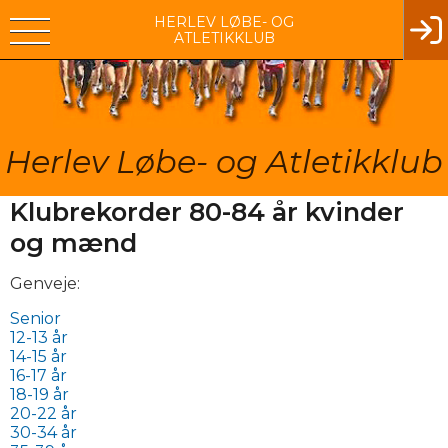
HERLEV LØBE- OG
ATLETIKKLUB
Herlev Løbe- og Atletikklub
Klubrekorder 80-84 år kvinder
og mænd
Genveje:
Senior
12-13 år
14-15 år
16-17 år
18-19 år
20-22 år
30-34 år