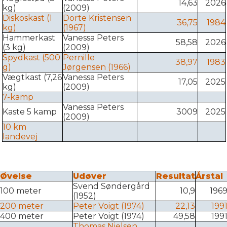
14,63
2026
kg)
(2009)
Diskoskast (1
Dorte Kristensen
36,75
1984
kg)
(1967)
Hammerkast
Vanessa Peters
58,58
2026
(3 kg)
(2009)
Spydkast (500
Pernille
38,97
1983
g)
Jørgensen (1966)
Vægtkast (7,26
Vanessa Peters
17,05
2025
kg)
(2009)
7-kamp
Vanessa Peters
Kaste 5 kamp
3009
2025
(2009)
10 km
landevej
Øvelse
Udøver
Resultat
Årstal
Svend Søndergård
100 meter
10,9
196
(1952)
200 meter
Peter Voigt (1974)
22,13
199
400 meter
Peter Voigt (1974)
49,58
199
Thomas Nielsen