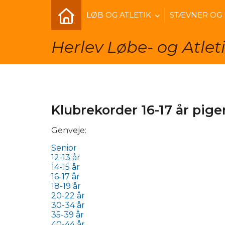
LØB OG ATLETIK
STÆVNER OG
Herlev Løbe- og Atlet
Klubrekorder 16-17 år pig
Genveje:
Senior
12-13 år
14-15 år
16-17 år
18-19 år
20-22 år
30-34 år
35-39 år
40-44 år