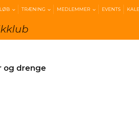
 LØB
TRÆNING
MEDLEMMER
EVENTS
KAL
ikklub
er og drenge