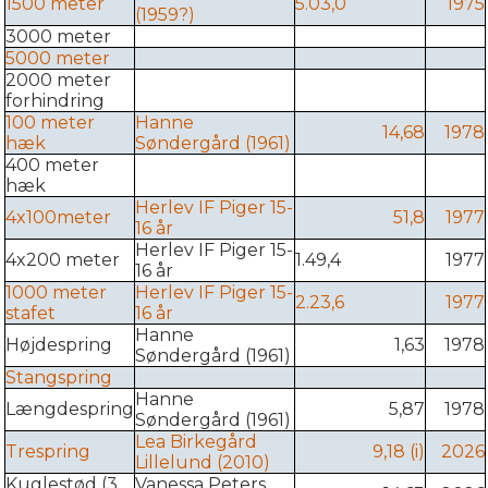
1500 meter
5.03,0
1975
(1959?)
3000 meter
5000 meter
2000 meter
forhindring
100 meter
Hanne
14,68
1978
hæk
Søndergård (1961)
400 meter
hæk
Herlev IF Piger 15-
4x100meter
51,8
1977
16 år
Herlev IF Piger 15-
4x200 meter
1.49,4
1977
16 år
1000 meter
Herlev IF Piger 15-
2.23,6
1977
stafet
16 år
Hanne
Højdespring
1,63
1978
Søndergård (1961)
Stangspring
Hanne
Længdespring
5,87
1978
Søndergård (1961)
Lea Birkegård
Trespring
9,18 (i)
2026
Lillelund (2010)
Kuglestød (3
Vanessa Peters