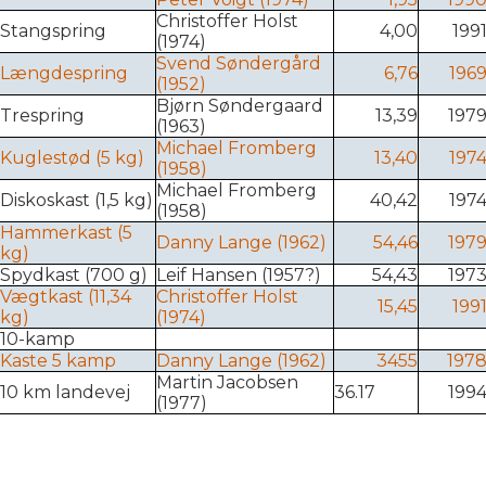
Christoffer Holst
Stangspring
4,00
199
(1974)
Svend Søndergård
Længdespring
6,76
196
(1952)
Bjørn Søndergaard
Trespring
13,39
197
(1963)
Michael Fromberg
Kuglestød (5 kg)
13,40
197
(1958)
Michael Fromberg
Diskoskast (1,5 kg)
40,42
197
(1958)
Hammerkast (5
Danny Lange (1962)
54,46
197
kg)
Spydkast (700 g)
Leif Hansen (1957?)
54,43
197
Vægtkast (11,34
Christoffer Holst
15,45
199
kg)
(1974)
10-kamp
Kaste 5 kamp
Danny Lange (1962)
3455
197
Martin Jacobsen
10 km landevej
36.17
199
(1977)