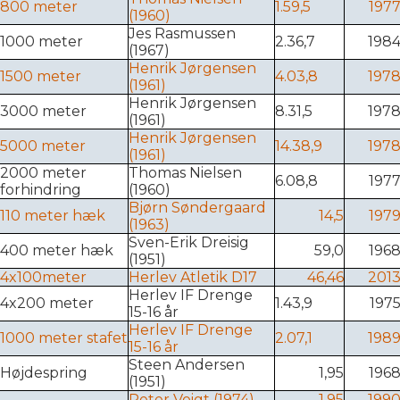
800 meter
1.59,5
197
(1960)
Jes Rasmussen
1000 meter
2.36,7
198
(1967)
Henrik Jørgensen
1500 meter
4.03,8
197
(1961)
Henrik Jørgensen
3000 meter
8.31,5
197
(1961)
Henrik Jørgensen
5000 meter
14.38,9
197
(1961)
2000 meter
Thomas Nielsen
6.08,8
197
forhindring
(1960)
Bjørn Søndergaard
110 meter hæk
14,5
197
(1963)
Sven-Erik Dreisig
400 meter hæk
59,0
196
(1951)
4x100meter
Herlev Atletik D17
46,46
201
Herlev IF Drenge
4x200 meter
1.43,9
197
15-16 år
Herlev IF Drenge
1000 meter stafet
2.07,1
198
15-16 år
Steen Andersen
Højdespring
1,95
196
(1951)
Peter Voigt (1974)
1,95
199