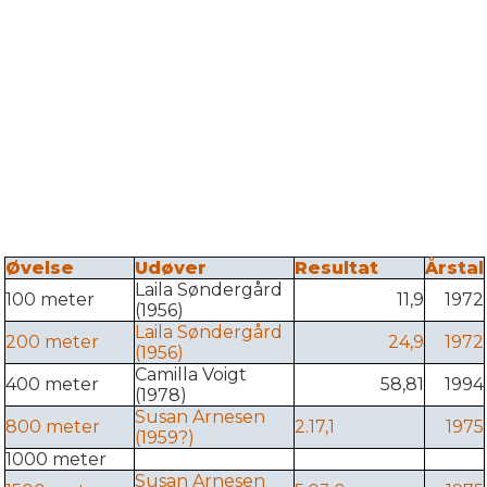
Øvelse
Udøver
Resultat
Årstal
Laila Søndergård
100 meter
11,9
1972
(1956)
Laila Søndergård
200 meter
24,9
1972
(1956)
Camilla Voigt
400 meter
58,81
1994
(1978)
Susan Arnesen
800 meter
2.17,1
1975
(1959?)
1000 meter
Susan Arnesen