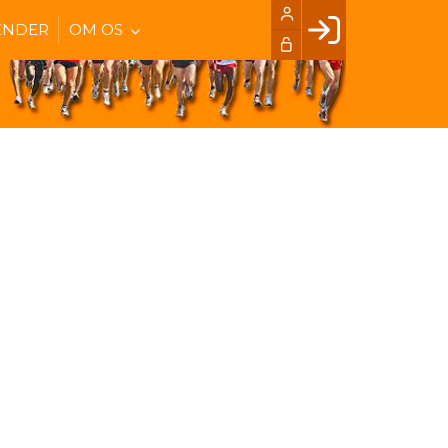
ENDER
OM OS
Facebook login
Husk mig
Glemt password
Opret profil
LOG IND