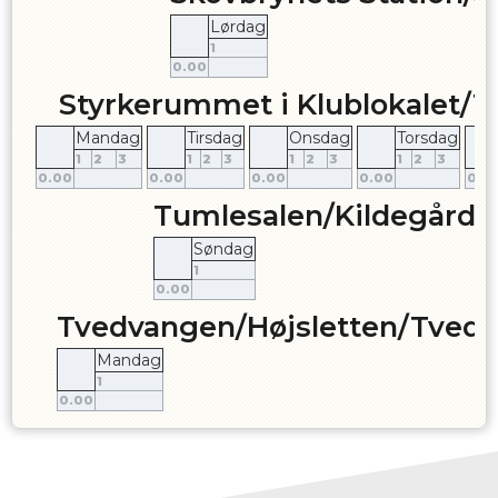
Lørdag
1
0.00
Styrkerummet i Klublokalet/
Mandag
Tirsdag
Onsdag
Torsdag
1
2
3
1
2
3
1
2
3
1
2
3
0.00
0.00
0.00
0.00
0.0
Tumlesalen/Kildegårds
Søndag
1
0.00
Tvedvangen/Højsletten/Tvedv
Mandag
1
0.00