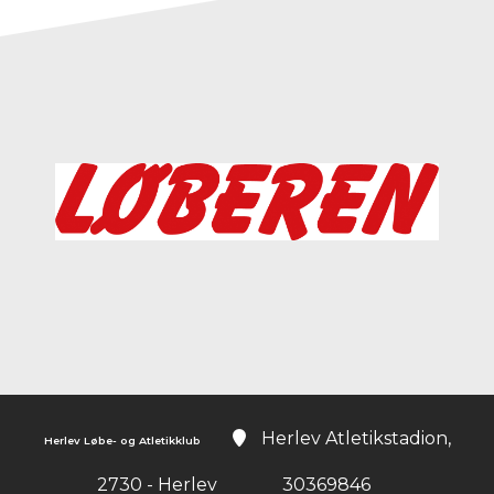
Instagram
Herlev Atletikstadion,
Herlev Løbe- og Atletikklub
2730 - Herlev
30369846