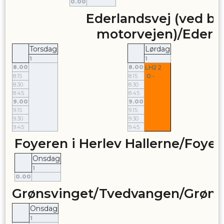
0.00
Ederlandsvej (ved br
motorvejen)/Ederl
Torsdag
Lørdag
1
1
8.00
8.00
LH2 2
0.-
8.15
8.15
8.30
8.30
8.45
8.45
9.00
9.00
9.15
9.15
9.30
9.30
9.45
9.45
Foyeren i Herlev Hallerne/Foyer
Onsdag
1
0.00
Grønsvinget/Tvedvangen/Grøns
Onsdag
1