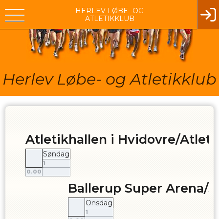
HERLEV LØBE- OG
ATLETIKKLUB
Herlev Løbe- og Atletikklub
Atletikhallen i Hvidovre/Atleti
Søndag
1
0.00
Ballerup Super Arena/S
Onsdag
1