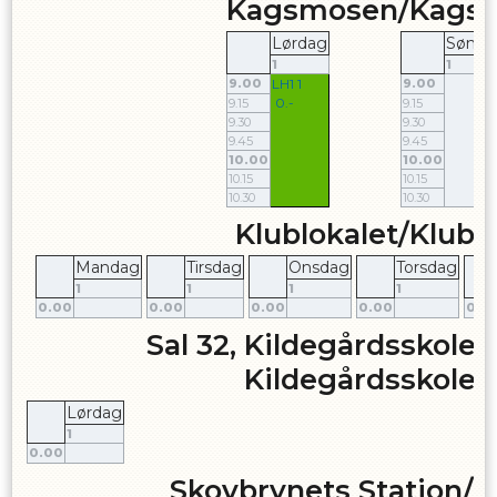
Kagsmosen/Kags
Lørdag
Sønda
1
1
9.00
LH1 1
9.00
0.-
9.15
9.15
9.30
9.30
9.45
9.45
10.00
10.00
10.15
10.15
10.30
10.30
Klublokalet/Klubl
Mandag
Tirsdag
Onsdag
Torsdag
1
1
1
1
0.00
0.00
0.00
0.00
0.0
Sal 32, Kildegårdsskolen
Kildegårdsskole
Lørdag
1
0.00
Skovbrynets Station/S