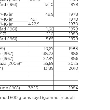
rd (1961)
15,10
1979
7-18 år
49,9
1978
7-18 år
1.49,1
1978
4.22,9
1970
7-18 år
rd (1961)
1,60
1979
971)
2,10
1989
rd (1961)
5,65
1979
69)
10,67
1988
 (1967)
38,23
1986
 (1967)
27,97
1986
aza (2006)*
35,69
2025
4)
13,89
2010
uge (1965)
38.13
1984
,64 med 600 grams spyd (gammel model)