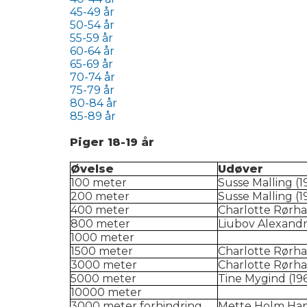
45-49 år
50-54 år
55-59 år
60-64 år
65-69 år
70-74 år
75-79 år
80-84 år
85-89 år
Piger 18-19 år
Øvelse
Udøver
100 meter
Susse Malling (1
200 meter
Susse Malling (1
400 meter
Charlotte Rørha
800 meter
Liubov Alexandr
1000 meter
1500 meter
Charlotte Rørha
3000 meter
Charlotte Rørha
5000 meter
Tine Mygind (19
10000 meter
3000 meter forhindring
Mette Holm Han