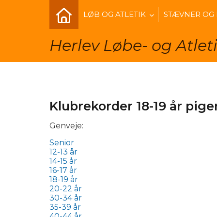
LØB OG ATLETIK
STÆVNER OG
Herlev Løbe- og Atlet
Klubrekorder 18-19 år pig
Genveje:
Senior
12-13 år
14-15 år
16-17 år
18-19 år
20-22 år
30-34 år
35-39 år
40-44 år