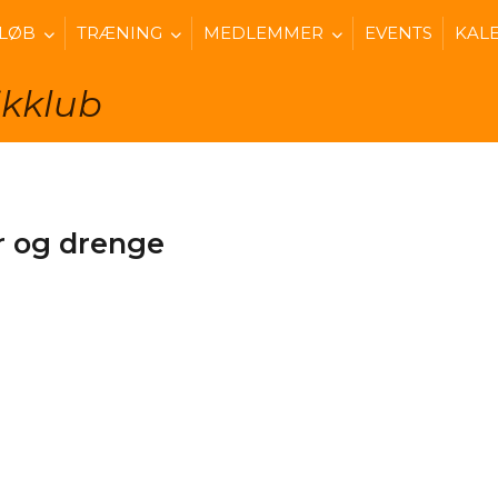
 LØB
TRÆNING
MEDLEMMER
EVENTS
KAL
ikklub
er og drenge