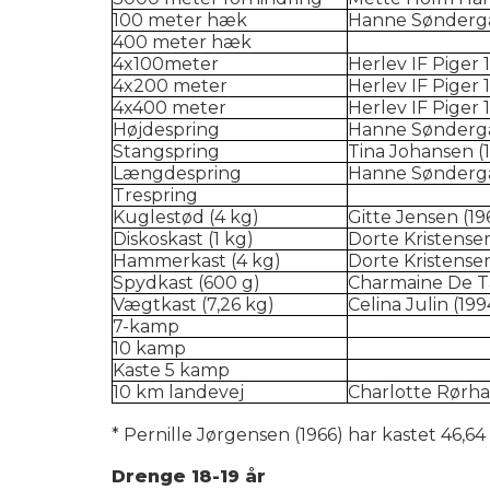
100 meter hæk
Hanne Søndergå
400 meter hæk
4x100meter
Herlev IF Piger 1
4x200 meter
Herlev IF Piger 1
4x400 meter
Herlev IF Piger 1
Højdespring
Hanne Søndergå
Stangspring
Tina Johansen (1
Længdespring
Hanne Søndergå
Trespring
Kuglestød (4 kg)
Gitte Jensen (19
Diskoskast (1 kg)
Dorte Kristensen
Hammerkast (4 kg)
Dorte Kristensen
Spydkast (600 g)
Charmaine De T
Vægtkast (7,26 kg)
Celina Julin (199
7-kamp
10 kamp
Kaste 5 kamp
10 km landevej
Charlotte Rørha
* Pernille Jørgensen (1966) har kastet 46
Drenge 18-19 år