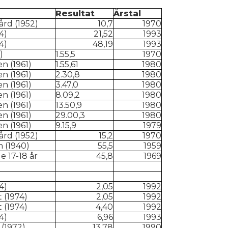
Resultat
Årstal
rd (1952)
10,7
1970
4)
21,52
1993
4)
48,19
1993
)
1.55,5
1970
n (1961)
1.55,61
1980
n (1961)
2.30,8
1980
n (1961)
3.47,0
1980
n (1961)
8.09,2
1980
n (1961)
13.50,9
1980
n (1961)
29.00,3
1980
n (1961)
9.15,9
1979
rd (1952)
15,2
1970
n (1940)
55,5
1959
e 17-18 år
45,8
1969
4)
2,05
1992
t (1974)
2,05
1992
t (1974)
4,40
1992
4)
6,96
1993
 (1972)
13,78
1990