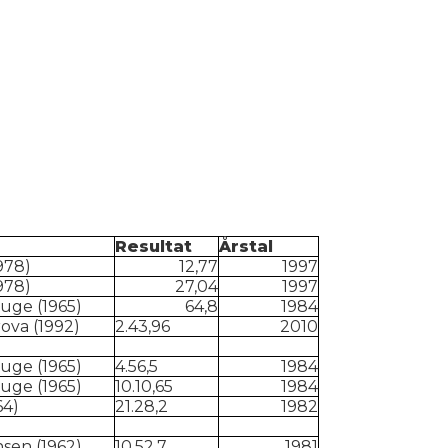
Resultat
Årstal
978)
12,77
1997
978)
27,04
1997
uge (1965)
64,8
1984
ova (1992)
2.43,96
2010
uge (1965)
4.56,5
1984
uge (1965)
10.10,65
1984
64)
21.28,2
1982
sen (1962)
10.52,7
1981