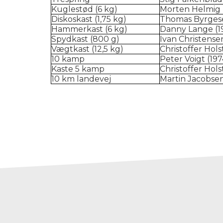
Kuglestød (6 kg)
Morten Helmig 
Diskoskast (1,75 kg)
Thomas Byrgese
Hammerkast (6 kg)
Danny Lange (1
Spydkast (800 g)
Ivan Christense
Vægtkast (12,5 kg)
Christoffer Hols
10 kamp
Peter Voigt (197
Kaste 5 kamp
Christoffer Hols
10 km landevej
Martin Jacobsen