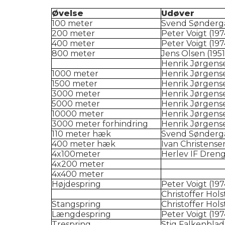
Øvelse
Udøver
100 meter
Svend Søndergå
200 meter
Peter Voigt (197
400 meter
Peter Voigt (197
800 meter
Jens Olsen (1951
Henrik Jørgense
1000 meter
Henrik Jørgense
1500 meter
Henrik Jørgense
3000 meter
Henrik Jørgense
5000 meter
Henrik Jørgense
10000 meter
Henrik Jørgense
3000 meter forhindring
Henrik Jørgense
110 meter hæk
Svend Søndergå
400 meter hæk
Ivan Christense
4x100meter
Herlev IF Dreng
4x200 meter
4x400 meter
Højdespring
Peter Voigt (197
Christoffer Hols
Stangspring
Christoffer Hols
Længdespring
Peter Voigt (197
Trespring
Stig Falkenblad