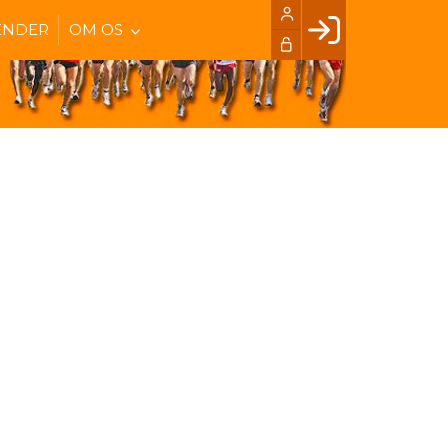
ENDER
OM OS
Facebook login
Husk mig
Glemt password
Opret profil
LOG IND