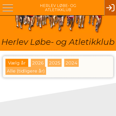
HERLEV LØBE- OG
ATLETIKKLUB
Herlev Løbe- og Atletikklub
Vælg år
2026
2025
2024
Alle (tidligere år)