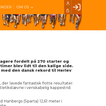
ENDER
OM OS
Facebook login
Husk mig
Glemt password
Opret profil
LOG IND
tagere fordelt på 270 starter og
mer blev lidt til den kølige side.
 med den dansk rekord til Herlev
er lavede fantastisk flotte resultater.
Atletikstævne i venskabelig kappestrid.
 Hanbergs (Sparta) 12,61 meter i
ste.