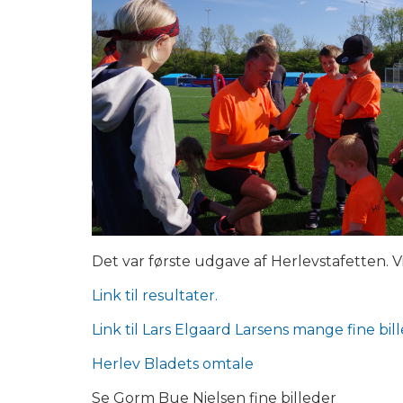
Det var første udgave af Herlevstafetten. V
Link til resultater.
Link til Lars Elgaard Larsens mange fine bil
Herlev Bladets omtale
Se Gorm Bue Nielsen fine billeder