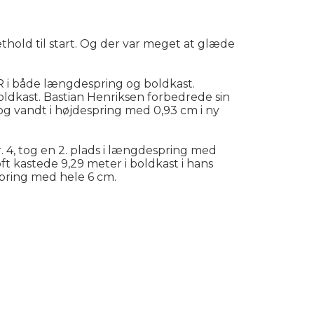
hold til start. Og der var meget at glæde
 PR i både længdespring og boldkast.
dkast. Bastian Henriksen forbedrede sin
og vandt i højdespring med 0,93 cm i ny
r. 4, tog en 2. plads i længdespring med
t kastede 9,29 meter i boldkast i hans
spring med hele 6 cm.