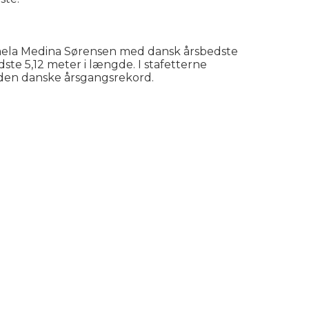
Mikaela Medina Sørensen med dansk årsbedste
ste 5,12 meter i længde. I stafetterne
 den danske årsgangsrekord.