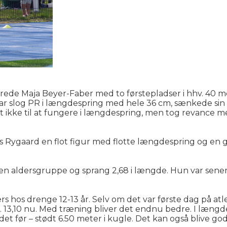
ede Maja Beyer-Faber med to førstepladser i hhv. 40 m
zar slog PR i længdespring med hele 36 cm, sænkede sin
 det ikke til at fungere i længdespring, men tog revance 
iis Rygaard en flot figur med flotte længdespring og en
i den aldersgruppe og sprang 2,68 i længde. Hun var sene
s hos drenge 12-13 år. Selv om det var første dag på atl
er. 13,10 nu. Med træning bliver det endnu bedre. I læ
t før – stødt 6.50 meter i kugle. Det kan også blive god