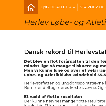
LØB OG ATLETIK
STÆVNER OG
Herlev Løbe- og Atlet
Dansk rekord til Herlevsta
Det blev en flot forårsaften til den 
mindst lige så mange tilskuere og med
Men vi kunne lune os over et velarra
Løbe- og Atletikklubs kvindehold 55-5
Herlevstafetten og ungdomspointstævne havd
Børn, der deltog i deres første stævne. Og 
Et væld af flotte resultater
Der kunne nævnes mange flotte resultater 
kuglestød (2 kg) i piger 12-13 år er ikke hve