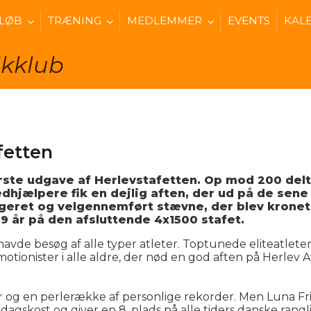
 LØB
TRÆNING
MEDLEMMER
EVENTS
KAL
ikklub
fetten
første udgave af Herlevstafetten. Op mod 200 del
hjælpere fik en dejlig aften, der ud på de sene ti
ngeret og velgennemført stævne, der blev kronet
9 år på den afsluttende 4x1500 stafet.
e besøg af alle typer atleter. Toptunede eliteatleter, d
motionister i alle aldre, der nød en god aften på Herlev 
og en perlerække af personlige rekorder. Men Luna Frid
rdagskost og giver en 8. plads på alle tiders danske rangli