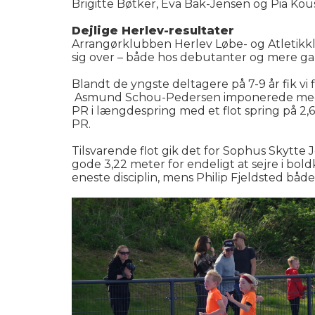
Brigitte Bøtker, Eva Bak-Jensen og Pia Kou
Dejlige Herlev-resultater
Arrangørklubben Herlev Løbe- og Atletikkl
sig over – både hos debutanter og mere ga
Blandt de yngste deltagere på 7-9 år fik vi
Asmund Schou-Pedersen imponerede med 2,44
PR i længdespring med et flot spring på 2,
PR.
Tilsvarende flot gik det for Sophus Skytte 
gode 3,22 meter for endeligt at sejre i bo
eneste disciplin, mens Philip Fjeldsted bå