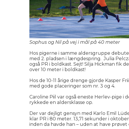
Sophus og Nil på vej i mål på 40 meter
Hos pigerne i samme aldersgruppe debuter
med 2. pladsen i længdespring. Julia Pelc
også PR i boldkast. Sejt! Silja Hickman fik
over 10 meter i boldkast!
Hos de 10-11 årige drenge gjorde Kasper Fr
med gode placeringer som nr. 3 og 4.
Caroline Piil var også eneste Herlev-pige 
rykkede en aldersklasse op.
Der var dejligt gensyn med Karlo Emil Lüder
klar PR i 80 meter. 13,71 sekunder i oktob
inden da havde han – uden at have prøvet de