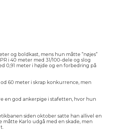
eter og boldkast, mens hun måtte ”nøjes”
 PR i 40 meter med 31/100-dele og slog
med 0,91 meter i højde og en forbedring på
 god 60 meter i skrap konkurrence, men
re en god ankerpige i stafetten, hvor hun
etikbanen siden oktober satte han allivel en
ngde måtte Karlo udgå med en skade, men
t.