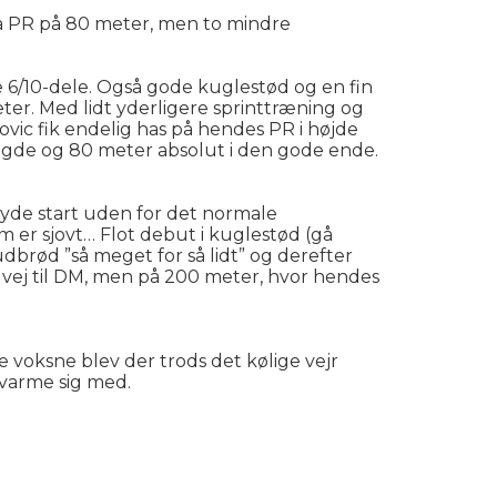
på PR på 80 meter, men to mindre
 6/10-dele. Også gode kuglestød og en fin
ter. Med lidt yderligere sprinttræning og
vic fik endelig has på hendes PR i højde
ængde og 80 meter absolut i den gode ende.
lbyde start uden for det normale
m er sjovt… Flot debut i kuglestød (gå
dbrød ”så meget for så lidt” og derefter
å vej til DM, men på 200 meter, hvor hendes
de voksne blev der trods det kølige vejr
 varme sig med.