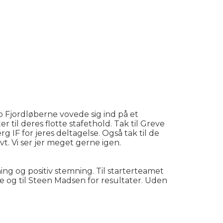
ub Fjordløberne vovede sig ind på et
til deres flotte stafethold. Tak til Greve
IF for jeres deltagelse. Også tak til de
t. Vi ser jer meget gerne igen.
ing og positiv stemning. Til starterteamet
te og til Steen Madsen for resultater. Uden