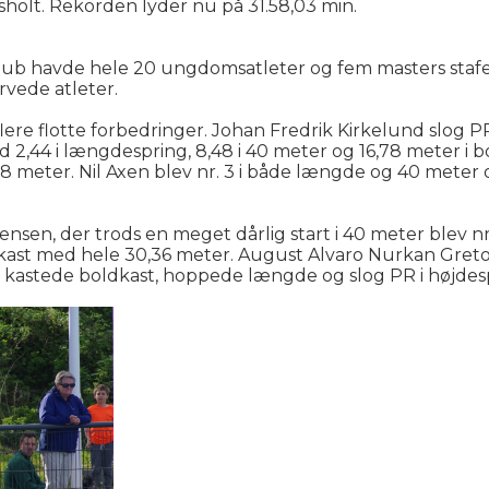
sholt. Rekorden lyder nu på 31.58,03 min.
ub havde hele 20 ungdomsatleter og fem masters stafet
rvede atleter.
 flere flotte forbedringer. Johan Fredrik Kirkelund slog
 i længdespring, 8,48 i 40 meter og 16,78 meter i bol
68 meter. Nil Axen blev nr. 3 i både længde og 40 meter 
Jensen, der trods en meget dårlig start i 40 meter blev n
ldkast med hele 30,36 meter. August Alvaro Nurkan Gretof
de kastede boldkast, hoppede længde og slog PR i højde