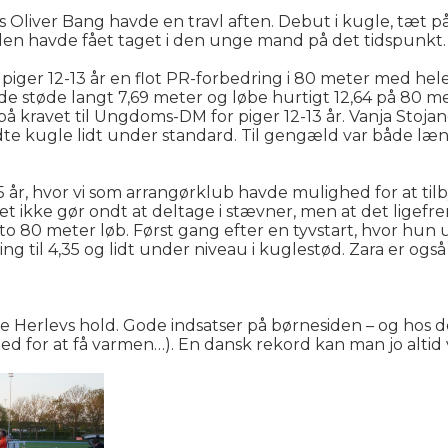
Oliver Bang havde en travl aften. Debut i kugle, tæt 
den havde fået taget i den unge mand på det tidspunkt.
iger 12-13 år en flot PR-forbedring i 80 meter med hele
de støde langt 7,69 meter og løbe hurtigt 12,64 på 80 me
ravet til Ungdoms-DM for piger 12-13 år. Vanja Stojano
ødte kugle lidt under standard. Til gengæld var både l
15 år, hvor vi som arrangørklub havde mulighed for at ti
et ikke gør ondt at deltage i stævner, men at det ligefre
o 80 meter løb. Først gang efter en tyvstart, hvor hun u
g til 4,35 og lidt under niveau i kuglestød. Zara er ogs
alle Herlevs hold. Gode indsatser på børnesiden – og hos 
d for at få varmen…). En dansk rekord kan man jo altid