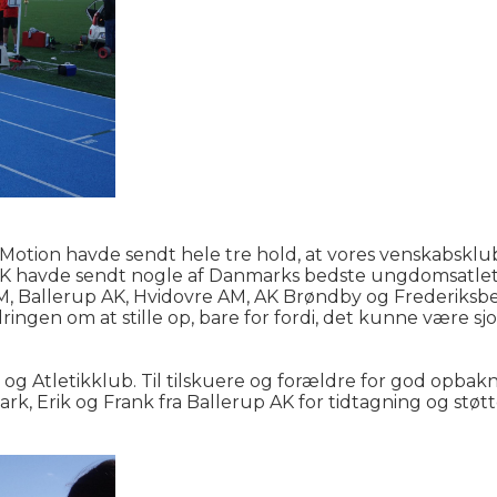
 og Motion havde sendt hele tre hold, at vores venskabskl
 AK havde sendt nogle af Danmarks bedste ungdomsatleter 
, Ballerup AK, Hvidovre AM, AK Brøndby og Frederiksberg 
gen om at stille op, bare for fordi, det kunne være sjov
og Atletikklub. Til tilskuere og forældre for god opbakn
ark, Erik og Frank fra Ballerup AK for tidtagning og støt