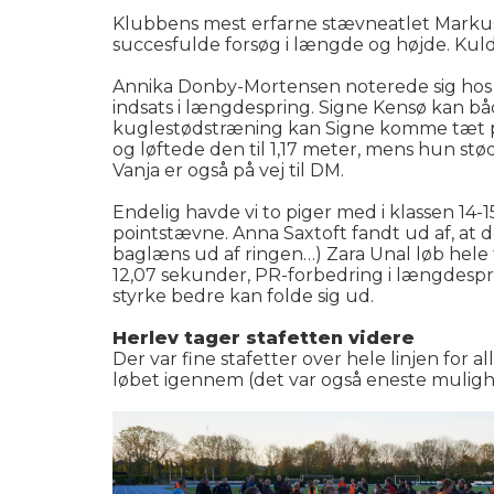
Klubbens mest erfarne stævneatlet Markus 
succesfulde forsøg i længde og højde. Kul
Annika Donby-Mortensen noterede sig hos p
indsats i længdespring. Signe Kensø kan bå
kuglestødstræning kan Signe komme tæt på k
og løftede den til 1,17 meter, mens hun st
Vanja er også på vej til DM.
Endelig havde vi to piger med i klassen 14-
pointstævne. Anna Saxtoft fandt ud af, at d
baglæns ud af ringen…) Zara Unal løb hele t
12,07 sekunder, PR-forbedring i længdesprin
styrke bedre kan folde sig ud.
Herlev tager stafetten videre
Der var fine stafetter over hele linjen for 
løbet igennem (det var også eneste mulighe