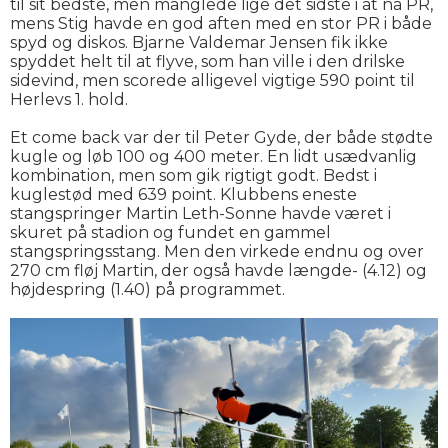
til sit bedste, men manglede lige det sidste i at nå PR,
mens Stig havde en god aften med en stor PR i både
spyd og diskos. Bjarne Valdemar Jensen fik ikke
spyddet helt til at flyve, som han ville i den drilske
sidevind, men scorede alligevel vigtige 590 point til
Herlevs 1. hold.
Et come back var der til Peter Gyde, der både stødte
kugle og løb 100 og 400 meter. En lidt usædvanlig
kombination, men som gik rigtigt godt. Bedst i
kuglestød med 639 point. Klubbens eneste
stangspringer Martin Leth-Sonne havde været i
skuret på stadion og fundet en gammel
stangspringsstang. Men den virkede endnu og over
270 cm fløj Martin, der også havde længde- (4.12) og
højdespring (1.40) på programmet.