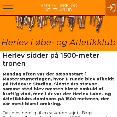
HERLEV LØBE- OG
ATLETIKKLUB
Herlev Løbe- og Atletikklub
Herlev sidder på 1500-meter
tronen
Mandag aften var der sæsonstart i
Mastersturneringen, hvor 1. runde blev afholdt
på Hvidovre Stadion. Sidste års stævne
samme sted blev næsten blæst omkuld af
kraftig vind, men i år var der Herlev Løbe- og
Atletikklubs dominans på 1500 meteren, der
var mest blæst omkring.
Det blev nemlig til en suveræn sejr til Birgit