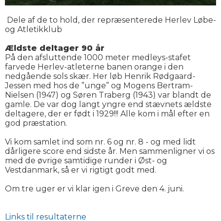
Dele af de to hold, der repræsenterede Herlev Løbe-
og Atletikklub
Ældste deltager 90 år
På den afsluttende 1000 meter medleys-stafet
farvede Herlev-atleterne banen orange i den
nedgående sols skær. Her løb Henrik Rødgaard-
Jessen med hos de ”unge” og Mogens Bertram-
Nielsen (1947) og Søren Traberg (1943) var blandt de
gamle. De var dog langt yngre end stævnets ældste
deltagere, der er født i 1929!!! Alle kom i mål efter en
god præstation.
Vi kom samlet ind som nr. 6 og nr. 8 - og med lidt
dårligere score end sidste år. Men sammenligner vi os
med de øvrige samtidige runder i Øst- og
Vestdanmark, så er vi rigtigt godt med.
Om tre uger er vi klar igen i Greve den 4. juni.
Links til resultaterne