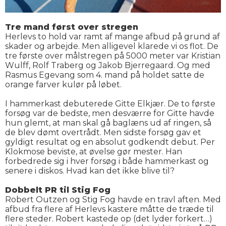
Tre mand først over stregen
Herlevs to hold var ramt af mange afbud på grund af
skader og arbejde. Men alligevel klarede vi os flot. De
tre første over målstregen på 5000 meter var Kristian
Wulff, Rolf Traberg og Jakob Bjerregaard. Og med
Rasmus Egevang som 4. mand på holdet satte de
orange farver kulør på løbet.
I hammerkast debuterede Gitte Elkjær. De to første
forsøg var de bedste, men desværre for Gitte havde
hun glemt, at man skal gå baglæns ud af ringen, så
de blev dømt overtrådt. Men sidste forsøg gav et
gyldigt resultat og en absolut godkendt debut. Per
Klokmose beviste, at øvelse gør mester. Han
forbedrede sig i hver forsøg i både hammerkast og
senere i diskos. Hvad kan det ikke blive til?
Dobbelt PR til Stig Fog
Robert Outzen og Stig Fog havde en travl aften. Med
afbud fra flere af Herlevs kastere måtte de træde til
flere steder. Robert kastede op (det lyder forkert…)