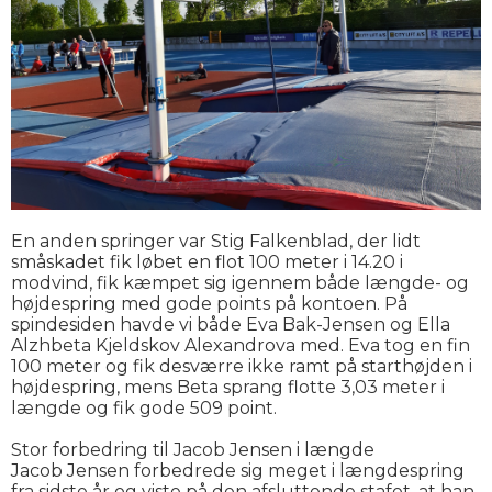
En anden springer var Stig Falkenblad, der lidt
småskadet fik løbet en flot 100 meter i 14.20 i
modvind, fik kæmpet sig igennem både længde- og
højdespring med gode points på kontoen. På
spindesiden havde vi både Eva Bak-Jensen og Ella
Alzhbeta Kjeldskov Alexandrova med. Eva tog en fin
100 meter og fik desværre ikke ramt på starthøjden i
højdespring, mens Beta sprang flotte 3,03 meter i
længde og fik gode 509 point.
Stor forbedring til Jacob Jensen i længde
Jacob Jensen forbedrede sig meget i længdespring
fra sidste år og viste på den afsluttende stafet, at han