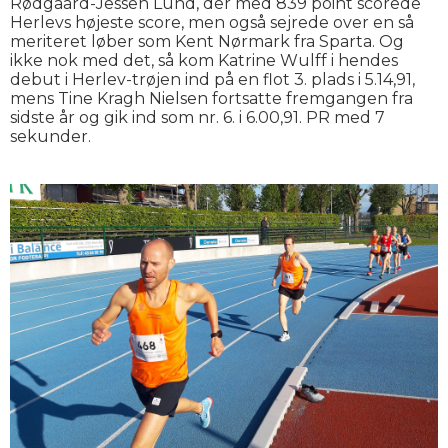
Rødgaard-Jessen Lund, der med 839 point scorede
Herlevs højeste score, men også sejrede over en så
meriteret løber som Kent Nørmark fra Sparta. Og
ikke nok med det, så kom Katrine Wulff i hendes
debut i Herlev-trøjen ind på en flot 3. plads i 5.14,91,
mens Tine Kragh Nielsen fortsatte fremgangen fra
sidste år og gik ind som nr. 6. i 6.00,91. PR med 7
sekunder.